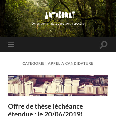
ANTHRONAT
Toggle
Toggle
search
mobile
field
menu
CATÉGORIE :
APPEL À CANDIDATURE
Offre de thèse (échéance
étendue : le 20/06/2019)