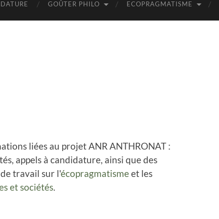
IDATURE
GOÛTER PHILO
ECOPRAGMATISME
ormations liées au projet ANR ANTHRONAT :
ités, appels à candidature, ainsi que des
e travail sur l'
écopragmatisme
et les
es et sociétés
.